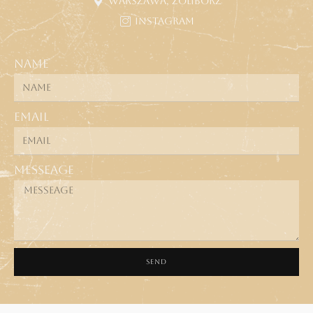
Warszawa, Żoliborz
Instagram
Name
Email
Messeage
SEND